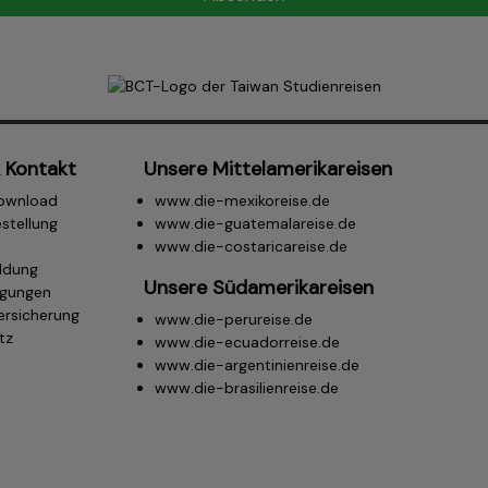
 Kontakt
Unsere Mittelamerikareisen
ownload
www.die-mexikoreise.de
stellung
www.die-guatemalareise.de
www.die-costaricareise.de
ldung
Unsere Südamerikareisen
ngungen
ersicherung
www.die-perureise.de
tz
www.die-ecuadorreise.de
m
www.die-argentinienreise.de
www.die-brasilienreise.de