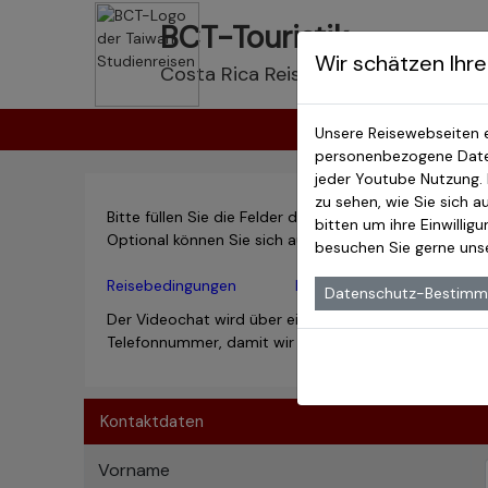
BCT-Touristik
Costa 
Wir schätzen Ihre
Costa Rica Reisen
Unsere Reisewebseiten 
personenbezogene Daten
jeder Youtube Nutzung.
zu sehen, wie Sie sich 
Bitte füllen Sie die Felder des Formulars aus und g
bitten um ihre Einwillig
Optional können Sie sich auch zurückrufen lassen.
besuchen Sie gerne un
Reisebedingungen
Hinweise zum Datenschutz
Datenschutz-Bestim
Der Videochat wird über einem deutscher Server nach
Telefonnummer, damit wir Sie bei technischen Proble
Kontaktdaten
Vorname