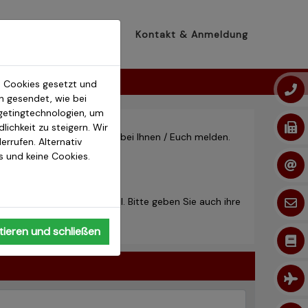
n
Infos
Katalog
Kontakt & Anmeldung
 Cookies gesetzt und
 gesendet, wie bei
getingtechnologien, um
ichkeit zu steigern. Wir
 werden uns dann umgehend bei Ihnen / Euch melden.
errufen. Alternativ
os und keine Cookies.
ochat ein Link per E-Mail. Bitte geben Sie auch ihre
ieren und schließen