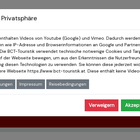
Rica Studienreisen
Mittelamerika Reisen
Privatreise
 Privatsphäre
Videochat
enthalten Videos von Youtube (Google) und Vimeo. Dadurch werden
 wie IP-Adresse und Browserinformationen an Google und Partnern
 Die BCT-Touristik verwendet technische notwenige Cookies und Tar
auf der Webseite bewegen, um aus den Erkenntnissen die Nutzerfreundl
eben Sie sofern schon feststehend die geplanten Reisedaten an. Wir
ung diesen Technologien zu verwenden. Sie können diese jederzeit wid
sere Webseite
https://www.bct-touristik.at
. Diese enthält keine Vide
mungen
Impressum
Reisebedingungen
 deutschen Datenschutz durchgeführt. Wir senden Ihnen für den Vide
m hierüber erreichen können.
Verweigern
Akzept