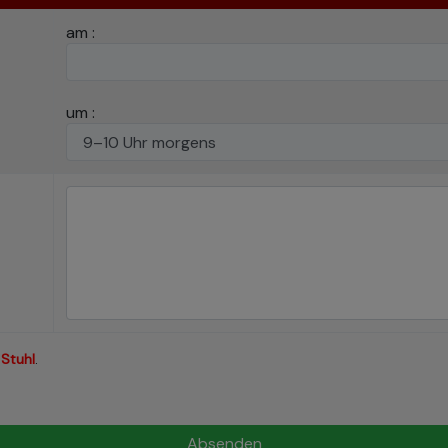
am :
um :
:
Stuhl
.