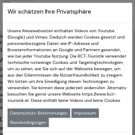
BCT-Touristik
Wir schätzen Ihre Privatsphäre
Menu
Costa Rica Reisen
Unsere Reisewebseiten enthalten Videos von Youtube
Allgemein & Internet
(Google) und Vimeo. Dadurch werden Cookies gesetzt und
Katalog – Reiseanmeldung – Versicherung
personenbezogene Daten wie IP-Adresse und
1. Datenschutz auf einen Blick
Browserinformationen an Google und Partnern gesendet,
wie bei jeder Youtube Nutzung. Die BCT-Touristik verwendet
Allgemeine Hinweise
technische notwenige Cookies und Targetingtechnologien,
um zu sehen, wie Sie sich auf der Webseite bewegen, um
Die folgenden Hinweise geben einen einfachen Überblick
aus den Erkenntnissen die Nutzerfreundlichkeit zu steigern.
darüber, was mit Ihren personenbezogenen Daten passiert,
Wir bitten um ihre Einwilligung diesen Technologien zu
wenn Sie unsere Website besuchen. Personenbezogene
verwenden. Sie können diese jederzeit widerrufen. Alternativ
Daten sind alle Daten, mit denen Sie persönlich identifiziert
besuchen Sie gerne unsere Webseite
https://www.bct-
werden können. Ausführliche Informationen zum Thema
touristik.at
. Diese enthält keine Videos und keine Cookies.
Datenschutz entnehmen Sie unserer unter diesem Text
aufgeführten Datenschutzerklärung.
Datenschutz-Bestimmungen
Impressum
Datenerfassung auf unserer Website
Reisebedingungen
Wer ist verantwortlich für die Datenerfassung auf dieser