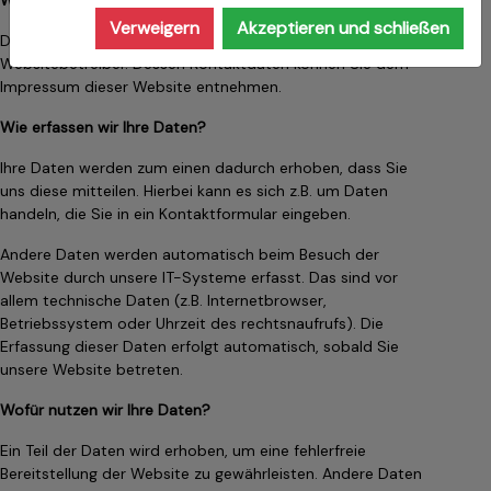
Website?
Verweigern
Akzeptieren und schließen
Die Datenverarbeitung auf dieser Website erfolgt durch den
Websitebetreiber. Dessen Kontaktdaten können Sie dem
Impressum dieser Website entnehmen.
Wie erfassen wir Ihre Daten?
Ihre Daten werden zum einen dadurch erhoben, dass Sie
uns diese mitteilen. Hierbei kann es sich z.B. um Daten
handeln, die Sie in ein Kontaktformular eingeben.
Andere Daten werden automatisch beim Besuch der
Website durch unsere IT-Systeme erfasst. Das sind vor
allem technische Daten (z.B. Internetbrowser,
Betriebssystem oder Uhrzeit des rechtsnaufrufs). Die
Erfassung dieser Daten erfolgt automatisch, sobald Sie
unsere Website betreten.
Wofür nutzen wir Ihre Daten?
Ein Teil der Daten wird erhoben, um eine fehlerfreie
Bereitstellung der Website zu gewährleisten. Andere Daten