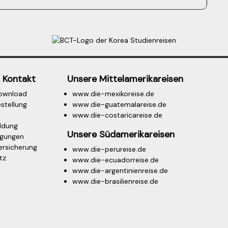
 Kontakt
Unsere Mittelamerikareisen
ownload
www.die-mexikoreise.de
stellung
www.die-guatemalareise.de
www.die-costaricareise.de
ldung
Unsere Südamerikareisen
ngungen
ersicherung
www.die-perureise.de
tz
www.die-ecuadorreise.de
m
www.die-argentinienreise.de
www.die-brasilienreise.de