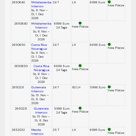
2650640
Mittelamerika
24 T
LH
6998 Euro
freie Plätze
Intensiv
So, 8. Nov –
Di, 1. Dez
2026
2650640
Mittelamerika
6998 Euro
freie Plätze
Intensiv
24 Tage
So, 8. Nov –
Di, 1. Dez
2026
2650650
Costa Rica
24 T
LH
6898 Euro
freie Plätze
Nicaragua
So, 8. Nov –
Di, 1. Dez
2026
2650650
Costa Rica
6898 Euro
freie Plätze
Nicaragua
24 Tage
So, 8. Nov –
Di, 1. Dez
2026
2650231
Gutemala
24 T
IB/LH
5998 Euro
freie Plätze
Intensiv
So, 15. Nov –
Di, 8. Dez
2026
2650231
Gutemala
5998 Euro
freie Plätze
Intensiv
24 Tage
So, 15. Nov –
Di, 8. Dez
2026
2652032
Mexiko
25 T
LH
6998 Euro
freie Plätze
Intensiv