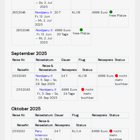
– Do, 3. Jul
2025
2652046
Nordperu II
20 T
KL/IB
4998 Euro
freie Plätze
Fr, 13. Jun
– Mi, 2. Jul
2025
2652046
Nordperu II
4998 Euro
freie Plätze
Fr, 13. Jun
20 Tage
– Mi, 2. Jul
2025
September 2025
Reise Nr.
Reisedatum
Dauer
Flug
Reisepreis
Status
Reise &
ReiseNr.
Reisedatum
Reisepreis
Status
2552045
Nordperu II
24 T
KL/IB
4998 Euro
nicht
Fr, 5. Sep – So,
mehr
28. Sep 2025
buchbar
2552045
Nordperu II
4998 Euro
nicht
Fr, 5. Sep – So,
24 Tage
mehr
28. Sep 2025
buchbar
Oktober 2025
Reise Nr.
Reisedatum
Dauer
Flug
Reisepreis
Status
Reise &
ReiseNr.
Reisedatum
Reisepreis
Status
2551032
Peru
24 T
KL/LA
6998 Euro
nicht
Intensiv
mehr
So, 12. Okt –
buchbar