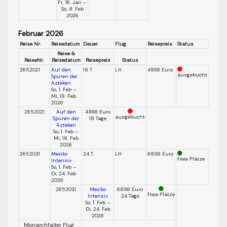
Fr, 16. Jan –
So, 8. Feb
2026
Februar 2026
Reise Nr.
Reisedatum
Dauer
Flug
Reisepreis
Status
Reise &
ReiseNr.
Reisedatum
Reisepreis
Status
2652021
Auf den
18 T
LH
4998 Euro
ausgebucht
Spuren der
Azteken
So, 1. Feb –
Mi, 18. Feb
2026
2652021
Auf den
4998 Euro
ausgebucht
Spuren der
18 Tage
Azteken
So, 1. Feb –
Mi, 18. Feb
2026
2652031
Mexiko
24 T
LH
6898 Euro
freie Plätze
Intensiv
So, 1. Feb –
Di, 24. Feb
2026
2652031
Mexiko
6898 Euro
freie Plätze
Intensiv
24 Tage
So, 1. Feb –
Di, 24. Feb
2026
Monarchfalter Flug