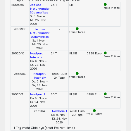
2659360
Zeitlose
25 T
LH
-
freie Plätze
Naturwunder
Südamerikas
So, 1. Nov –
Mi, 25. Nov
2026
2659360
Zeitlose
-
freie Plätze
Naturwunder
Südamerikas
So, 1. Nov –
Mi, 25. Nov
2026
2652040
Nordperu
24 T
KL/IB
5998 Euro
freie Plätze
Intensiv
Do, 5. Nov –
Sa, 28. Nov
2026
2652040
Nordperu
5998 Euro
freie Plätze
Intensiv
24 Tage
Do, 5. Nov –
Sa, 28. Nov
2026
2652041
Nordperu I
20 T
KL/IB
4998 Euro
freie Plätze
Do, 5. Nov –
Di, 24. Nov
2026
2652041
Nordperu I
4998 Euro
freie Plätze
Do, 5. Nov –
20 Tage
Di, 24. Nov
2026
1 Tag mehr Chiclayo (statt Freizeit Lima)