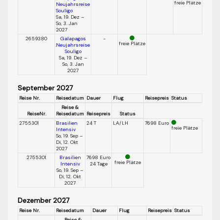
freie Plätze
Neujahrsreise
Souligo
Sa, 19. Dez –
So, 3. Jan
2027
2659380
Galapagos
-
freie Plätze
Neujahrsreise
Souligo
Sa, 19. Dez –
So, 3. Jan
2027
September 2027
Reise Nr.
Reisedatum
Dauer
Flug
Reisepreis
Status
Reise &
ReiseNr.
Reisedatum
Reisepreis
Status
2755301
Brasilien
24 T
LA/LH
7698 Euro
freie Plätze
Intensiv
So, 19. Sep –
Di, 12. Okt
2027
2755301
Brasilien
7698 Euro
freie Plätze
Intensiv
24 Tage
So, 19. Sep –
Di, 12. Okt
2027
Dezember 2027
Reise Nr.
Reisedatum
Dauer
Flug
Reisepreis
Status
Reise &