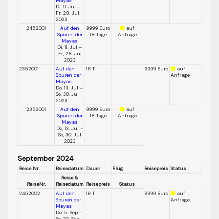
Mayas
Di, 11. Jul –
Fr, 28. Jul
2023
2452001
Auf den
9999 Euro
auf
Spuren der
18 Tage
Anfrage
Mayas
Di, 11. Jul –
Fr, 28. Jul
2023
2352001
Auf den
18 T
9999 Euro
auf
Spuren der
Anfrage
Mayas
Do, 13. Jul –
So, 30. Jul
2023
2352001
Auf den
9999 Euro
auf
Spuren der
18 Tage
Anfrage
Mayas
Do, 13. Jul –
So, 30. Jul
2023
September 2024
Reise Nr.
Reisedatum
Dauer
Flug
Reisepreis
Status
Reise &
ReiseNr.
Reisedatum
Reisepreis
Status
2452002
Auf den
18 T
9999 Euro
auf
Spuren der
Anfrage
Mayas
Do, 5. Sep –
So, 22. Sep