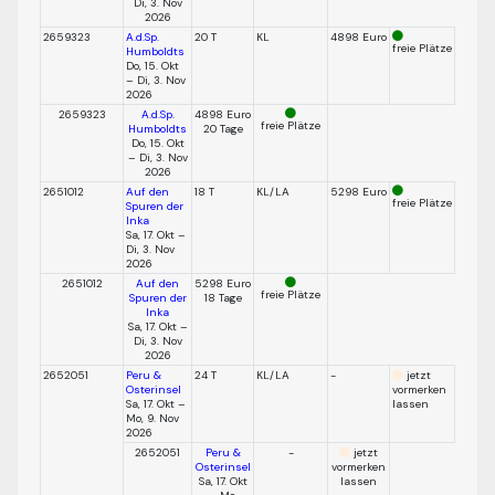
Di, 3. Nov
2026
2659323
A.d.Sp.
20 T
KL
4898 Euro
freie Plätze
Humboldts
Do, 15. Okt
– Di, 3. Nov
2026
2659323
A.d.Sp.
4898 Euro
freie Plätze
Humboldts
20 Tage
Do, 15. Okt
– Di, 3. Nov
2026
2651012
Auf den
18 T
KL/LA
5298 Euro
freie Plätze
Spuren der
Inka
Sa, 17. Okt –
Di, 3. Nov
2026
2651012
Auf den
5298 Euro
freie Plätze
Spuren der
18 Tage
Inka
Sa, 17. Okt –
Di, 3. Nov
2026
2652051
Peru &
24 T
KL/LA
-
jetzt
Osterinsel
vormerken
Sa, 17. Okt –
lassen
Mo, 9. Nov
2026
2652051
Peru &
-
jetzt
Osterinsel
vormerken
Sa, 17. Okt
lassen