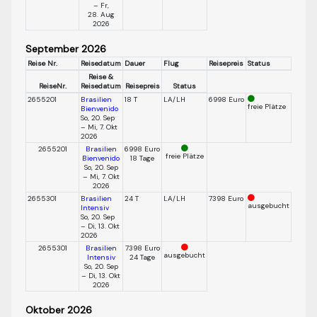
– Fr,
28. Aug
2026
September 2026
Reise Nr.
Reisedatum
Dauer
Flug
Reisepreis
Status
Reise &
ReiseNr.
Reisedatum
Reisepreis
Status
2655201
Brasilien
18 T
LA/LH
6998 Euro
freie Plätze
Bienvenido
So, 20. Sep
– Mi, 7. Okt
2026
2655201
Brasilien
6998 Euro
freie Plätze
Bienvenido
18 Tage
So, 20. Sep
– Mi, 7. Okt
2026
2655301
Brasilien
24 T
LA/LH
7398 Euro
ausgebucht
Intensiv
So, 20. Sep
– Di, 13. Okt
2026
2655301
Brasilien
7398 Euro
ausgebucht
Intensiv
24 Tage
So, 20. Sep
– Di, 13. Okt
2026
Oktober 2026