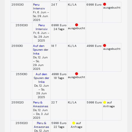
2551030
Peru
24 T
KL/LA
6998 Euro
ausgebucht
Intensiv
Fr, 6. Jun –
So, 29. Jun
2025
2551030
Peru
6998 Euro
ausgebucht
Intensiv
24 Tage
Fr, 6. Jun –
So, 29. Jun
2025
2551010
Auf den
18 T
KL/LA
4998 Euro
ausgebucht
Spuren der
Inka
Do, 12. Jun
– So,
29. Jun
2025
2551010
Auf den
4998 Euro
ausgebucht
Spuren der
18 Tage
Inka
Do, 12. Jun
– So,
29. Jun
2025
2551020
Peru &
22 T
KL/LA
5998 Euro
auf
Amazonas
Anfrage
Do, 12. Jun
– Do, 3. Jul
2025
2551020
Peru &
5998 Euro
auf
Amazonas
22 Tage
Anfrage
Do, 12. Jun