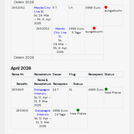
Ostern 2026
2652052
Mexiko City
11 T
LH
3998 Euro
ausgebucht
Live XL
So, 29. Mär
– Mi, 8. Apr
2026
2652052
Mexiko
3998 Euro
ausgebucht
City Live
11 Tage
XL
So,
29. Mär –
Mi, 8. Apr
2026
Ostern 2026
April 2026
Reise Nr.
Reisedatum
Dauer
Flug
Reisepreis
Status
Reise &
ReiseNr.
Reisedatum
Reisepreis
Status
2659331
Galapagos
24 T
KL
4998 Euro
freie Plätze
Intensiv
So, 12. Apr –
Di, 5. Mai
2026
2659331
Galapagos
4998 Euro
freie Plätze
Intensiv
24 Tage
So, 12. Apr –
Di, 5. Mai
2026