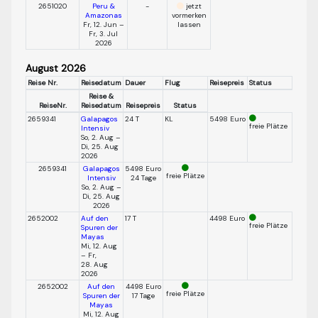
2651020
Peru &
-
jetzt
Amazonas
vormerken
Fr, 12. Jun –
lassen
Fr, 3. Jul
2026
August 2026
Reise Nr.
Reisedatum
Dauer
Flug
Reisepreis
Status
Reise &
ReiseNr.
Reisedatum
Reisepreis
Status
2659341
Galapagos
24 T
KL
5498 Euro
freie Plätze
Intensiv
So, 2. Aug –
Di, 25. Aug
2026
2659341
Galapagos
5498 Euro
freie Plätze
Intensiv
24 Tage
So, 2. Aug –
Di, 25. Aug
2026
2652002
Auf den
17 T
4498 Euro
freie Plätze
Spuren der
Mayas
Mi, 12. Aug
– Fr,
28. Aug
2026
2652002
Auf den
4498 Euro
freie Plätze
Spuren der
17 Tage
Mayas
Mi, 12. Aug