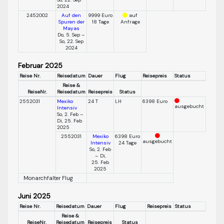
2024
2452002
Auf den
9999 Euro
auf
Spuren der
18 Tage
Anfrage
Mayas
Do, 5. Sep –
So, 22. Sep
2024
Februar 2025
Reise Nr.
Reisedatum
Dauer
Flug
Reisepreis
Status
Reise &
ReiseNr.
Reisedatum
Reisepreis
Status
2552031
Mexiko
24 T
LH
6398 Euro
ausgebucht
Intensiv
So, 2. Feb –
Di, 25. Feb
2025
2552031
Mexiko
6398 Euro
ausgebucht
Intensiv
24 Tage
So, 2. Feb
– Di,
25. Feb
2025
Monarchfalter Flug
Juni 2025
Reise Nr.
Reisedatum
Dauer
Flug
Reisepreis
Status
Reise &
ReiseNr.
Reisedatum
Reisepreis
Status