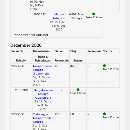
So, 15. Nov –
Mi, 9. Dez
2026
2652032
Mexiko
6998 Euro
freie Plätze
Intensiv
25 Tage
So, 15. Nov –
Mi, 9. Dez
2026
Monarchfalter Ankunft
Dezember 2026
Reise Nr.
Reisedatum
Dauer
Flug
Reisepreis
Status
Reise &
ReiseNr.
Reisedatum
Reisepreis
Status
2650280
Neujahrseise
16 T
IB/LH
-
freie Plätze
Souligo
Guatemala
Sa, 19. Dez –
So, 3. Jan
2027
2650280
Neujahrseise
-
freie Plätze
Souligo
Guatemala
Sa, 19. Dez –
So, 3. Jan
2027
2650680
Galapagos
16 T
LH
-
freie Plätze
Neujahrsreise
Souligo
Sa, 19. Dez –
So, 3. Jan