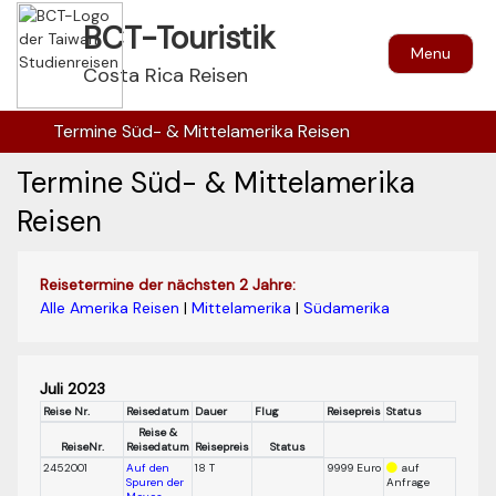
BCT-Touristik
Menu
Costa Rica Reisen
Termine Süd- & Mittelamerika Reisen
Termine Süd- & Mittelamerika
Reisen
Reisetermine der nächsten 2 Jahre:
Alle Amerika Reisen
|
Mittelamerika
|
Südamerika
Juli 2023
Reise Nr.
Reisedatum
Dauer
Flug
Reisepreis
Status
Reise &
ReiseNr.
Reisedatum
Reisepreis
Status
2452001
Auf den
18 T
9999 Euro
auf
Spuren der
Anfrage