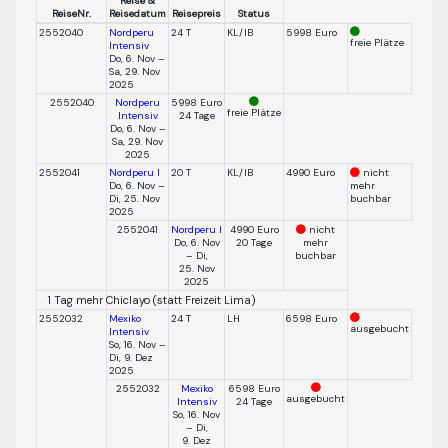
Reise &
ReiseNr.
Reisedatum
Reisepreis
Status
2552040
Nordperu
24 T
KL/IB
5998 Euro
freie Plätze
Intensiv
Do, 6. Nov –
Sa, 29. Nov
2025
2552040
Nordperu
5998 Euro
freie Plätze
Intensiv
24 Tage
Do, 6. Nov –
Sa, 29. Nov
2025
2552041
Nordperu I
20 T
KL/IB
4990 Euro
nicht
Do, 6. Nov –
mehr
Di, 25. Nov
buchbar
2025
2552041
Nordperu I
4990 Euro
nicht
Do, 6. Nov
20 Tage
mehr
– Di,
buchbar
25. Nov
2025
1 Tag mehr Chiclayo (statt Freizeit Lima)
2552032
Mexiko
24 T
LH
6598 Euro
ausgebucht
Intensiv
So, 16. Nov –
Di, 9. Dez
2025
2552032
Mexiko
6598 Euro
ausgebucht
Intensiv
24 Tage
So, 16. Nov
– Di,
9. Dez