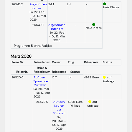
2654301
Argentinien
24 T
LH
-
freie Plätze
Intensiv
So, 22. Feb
– Di, 17. Mär
2026
2654301
Argentinien
-
freie Plätze
Intensiv
So, 22. Feb
– Di, 17. Mär
2026
Programm B ohne Valdes
März 2026
Reise Nr.
Reisedatum
Dauer
Flug
Reisepreis
Status
Reise &
ReiseNr.
Reisedatum
Reisepreis
Status
2652010
Auf den
16 T
LH
4998 Euro
auf
Spuren der
Anfrage
Mixteken
Sa, 28. Mär
– So, 12. Apr
2026
2652010
Auf den
4998 Euro
auf
Spuren
16 Tage
Anfrage
der
Mixteken
Sa,
28. Mär –
So, 12. Apr
2026