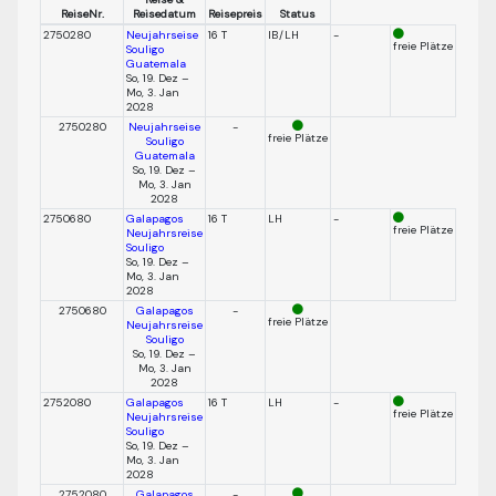
ReiseNr.
Reisedatum
Reisepreis
Status
2750280
Neujahrseise
16 T
IB/LH
-
freie Plätze
Souligo
Guatemala
So, 19. Dez –
Mo, 3. Jan
2028
2750280
Neujahrseise
-
freie Plätze
Souligo
Guatemala
So, 19. Dez –
Mo, 3. Jan
2028
2750680
Galapagos
16 T
LH
-
freie Plätze
Neujahrsreise
Souligo
So, 19. Dez –
Mo, 3. Jan
2028
2750680
Galapagos
-
freie Plätze
Neujahrsreise
Souligo
So, 19. Dez –
Mo, 3. Jan
2028
2752080
Galapagos
16 T
LH
-
freie Plätze
Neujahrsreise
Souligo
So, 19. Dez –
Mo, 3. Jan
2028
2752080
Galapagos
-