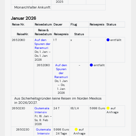
2025
Monarchfalter Ankunft
Januar 2026
Reise Nr.
Reisedatum
Dauer
Flug
Reisepreis
Status
Reise &
ReiseNr.
Reisedatum
Reisepreis
Status
2652060
Auf den
1 T
x
-
entfällt
Spuren der
Raramuri
Do, 1. Jan –
Do, 1. Jan
2026
2652060
Auf den
-
entfällt
Spuren
der
Raramuri
Do, 1. Jan
– Do,
1. Jan
2026
Aus Sicherheitsgründen keine Reisen im Norden Mexikos
in 2026/2027.
2650230
Gutemala
24 T
IB/LH
5998 Euro
auf
Intensiv
Anfrage
Fr, 16. Jan –
So, 8. Feb
2026
2650230
Gutemala
5998 Euro
auf
Intensiv
24 Tage
Anfrage