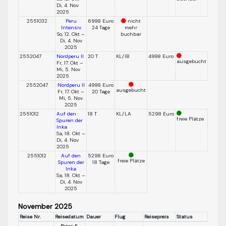
Di, 4. Nov
2025
2551032
Peru
6998 Euro
nicht
Intensiv
24 Tage
mehr
So, 12. Okt –
buchbar
Di, 4. Nov
2025
2552047
Nordperu II
20 T
KL/IB
4998 Euro
ausgebucht
Fr, 17. Okt –
Mi, 5. Nov
2025
2552047
Nordperu II
4998 Euro
ausgebucht
Fr, 17. Okt –
20 Tage
Mi, 5. Nov
2025
2551012
Auf den
18 T
KL/LA
5298 Euro
freie Plätze
Spuren der
Inka
Sa, 18. Okt –
Di, 4. Nov
2025
2551012
Auf den
5298 Euro
freie Plätze
Spuren der
18 Tage
Inka
Sa, 18. Okt –
Di, 4. Nov
2025
November 2025
Reise Nr.
Reisedatum
Dauer
Flug
Reisepreis
Status