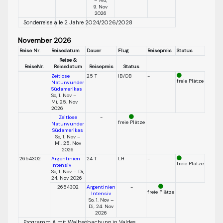
– Mo,
9. Nov
2026
Sonderreise alle 2 Jahre 2024/2026/2028
November 2026
Reise Nr.
Reisedatum
Dauer
Flug
Reisepreis
Status
Reise &
ReiseNr.
Reisedatum
Reisepreis
Status
Zeitlose
25 T
IB/OB
-
freie Plätze
Naturwunder
Südamerikas
So, 1. Nov –
Mi, 25. Nov
2026
Zeitlose
-
freie Plätze
Naturwunder
Südamerikas
So, 1. Nov –
Mi, 25. Nov
2026
2654302
Argentinien
24 T
LH
-
freie Plätze
Intensiv
So, 1. Nov – Di,
24. Nov 2026
2654302
Argentinien
-
freie Plätze
Intensiv
So, 1. Nov –
Di, 24. Nov
2026
Programm A mit Walbeobachung in Valdes