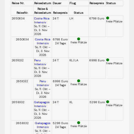
Reise Nr.
Reisedatum
Dauer
Flug
Reisepreis
Status
Reise &
ReiseNr.
Reisedatum
Reisepreis
Status
2650634
Costa Rica
24 T
LH
6798 Euro
freie Plätze
Intensiv
So, 11. Okt –
Di, 3. Nov
2026
2650634
Costa Rica
6798 Euro
freie Plätze
Intensiv
24 Tage
So, 11. Okt –
Di, 3. Nov
2026
2651032
Peru
24 T
KL/LA
6998 Euro
freie Plätze
Intensiv
So, 11. Okt –
Di, 3. Nov
2026
2651032
Peru
6998 Euro
freie Plätze
Intensiv
24 Tage
So, 11. Okt –
Di, 3. Nov
2026
2659332
Galapagos
24 T
KL
5298 Euro
freie Plätze
Intensiv
So, 11. Okt –
Di, 3. Nov
2026
2659332
Galapagos
5298 Euro
freie Plätze
Intensiv
24 Tage
So, 11. Okt –