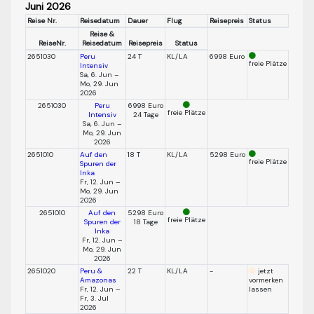
Juni 2026
Reise Nr.
Reisedatum
Dauer
Flug
Reisepreis
Status
Reise &
ReiseNr.
Reisedatum
Reisepreis
Status
2651030
Peru
24 T
KL/LA
6998 Euro
freie Plätze
Intensiv
Sa, 6. Jun –
Mo, 29. Jun
2026
2651030
Peru
6998 Euro
freie Plätze
Intensiv
24 Tage
Sa, 6. Jun –
Mo, 29. Jun
2026
2651010
Auf den
18 T
KL/LA
5298 Euro
freie Plätze
Spuren der
Inka
Fr, 12. Jun –
Mo, 29. Jun
2026
2651010
Auf den
5298 Euro
freie Plätze
Spuren der
18 Tage
Inka
Fr, 12. Jun –
Mo, 29. Jun
2026
2651020
Peru &
22 T
KL/LA
-
jetzt
Amazonas
vormerken
Fr, 12. Jun –
lassen
Fr, 3. Jul
2026