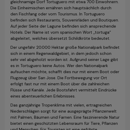
gleichnamige Dorf Tortuguero mit etwa 700 Einwohnern.
Die Einheimischen ernähren sich hauptsächlich durch
den Fischfang oder vom Tourismus. In Tortuguero
befinden sich Restaurants, Souvenirläden und Boutiquen.
Auf jeder Seite der Lagune befinden sich ansprechende
Hotels. Der Name ist vom spanischen Wort „tortuga“
abgeleitet, welches übersetzt Schildkröte bedeutet.
Der ungefähr 20.000 Hektar große Nationalpark befindet
sich in einem Regenwaldgebiet, in dem jedoch schon
sehr viel abgeholzt worden ist. Aufgrund seiner Lage gibt
es in Tortuguero keine Autos. Wer den Nationalpark
aufsuchen möchte, schafft dies nur mit einem Boot oder
Flugzeug über San Jose. Die Fortbewegung vor Ort
erfolgt fast nur mit einem Boot über die zahlreichen
Flüsse und Kanäle. Jede Bootsfahrt vermittelt Eindrücke
eines abenteuerlichen Erlebnisses.
Das ganzjährige Tropenklima mit vielen, ertragreichen
Niederschlägen sorgt für eine ausgeprägte Pflanzenwelt
mit Palmen, Bäumen und Farnen. Eine faszinierende Natur
bietet einen geschützten Lebensraum für Tiere, Pflanzen
und Menschen. Für Touristen ist eine geführte