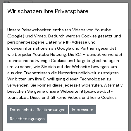
BCT-Touristik
Wir schätzen Ihre Privatsphäre
Menu
Costa Rica Reisen
Unsere Reisewebseiten enthalten Videos von Youtube
National Parks Costa Rica
(Google) und Vimeo. Dadurch werden Cookies gesetzt und
personenbezogene Daten wie IP-Adresse und
Tortuguero
Browserinformationen an Google und Partnern gesendet,
wie bei jeder Youtube Nutzung. Die BCT-Touristik verwendet
🔭
Reisegründe für einen Besuch
technische notwenige Cookies und Targetingtechnologien,
Bootssafari durch Dschungelkanäle
um zu sehen, wie Sie sich auf der Webseite bewegen, um
Schildkröten bei der Eiablage (Jul–Okt)
aus den Erkenntnissen die Nutzerfreundlichkeit zu steigern.
Kaum Straßen – nur per Boot/Flug erreichbar
Wir bitten um ihre Einwilligung diesen Technologien zu
Affen, Tukane & Kaimane direkt vom Wasser
verwenden. Sie können diese jederzeit widerrufen. Alternativ
Karibik-Feeling im Dorf Tortuguero
besuchen Sie gerne unsere Webseite
https://www.bct-
touristik.at
. Diese enthält keine Videos und keine Cookies.
🐾
Big Five-Äquivalent
Datenschutz-Bestimmungen
Impressum
Grüne Meeresschildkröte: saisonal
Brüll-, Kapuziner- & Klammeraffen
Reisebedingungen
Kaiman & Faultier
Tukane & Aras