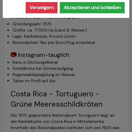
Froscharten & Schmetterlinge
Verweigern
Akzeptieren und schließen
ℹ️
Fakten zum Nationalpark
Gründungsjahr: 1975
Größe: ca. 77.000 ha (Land & Wasser)
Lage: Karibikküste, Provinz Limón
Besonderheit: Nur per Boot/Flug erreichbar
📷
Instagram-tauglich:
Kanu in Dschungelkanal
Schildkröte bei Sonnenaufgang
Regenwaldspiegelung im Wasser
Tukan im Profil auf Ast
Costa Rica - Tortuguero -
Grüne Meeresschildkröten
Der 1970 gegründete Nationalpark Tortuguero liegt an
der Karibikküste von Costa Rica in Mittelamerika.
Innerhalb des Nationalparkes befindet sich seit 1930 das