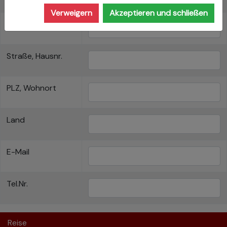
Verweigern
Akzeptieren und schließen
Nachname
Straße, Hausnr.
PLZ, Wohnort
Land
E-Mail
Tel.Nr.
Reise