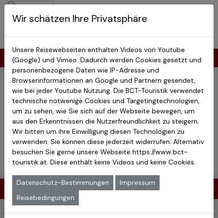
BCT-Touristik
Wir schätzen Ihre Privatsphäre
Menu
Costa Rica Reisen
Unsere Reisewebseiten enthalten Videos von Youtube
Kontakt
(Google) und Vimeo. Dadurch werden Cookies gesetzt und
personenbezogene Daten wie IP-Adresse und
Browserinformationen an Google und Partnern gesendet,
wie bei jeder Youtube Nutzung. Die BCT-Touristik verwendet
Füllen Sie bitte die Formularfelder (soweit erforderlich) aus
technische notwenige Cookies und Targetingtechnologien,
und nennen Sie uns ggfl. die Reise(n), für die Sie sich
um zu sehen, wie Sie sich auf der Webseite bewegen, um
interessieren. Wir werden uns dann schnellstmöglich bei
aus den Erkenntnissen die Nutzerfreundlichkeit zu steigern.
Ihnen melden. Optional können Sie sich auch von uns
Wir bitten um ihre Einwilligung diesen Technologien zu
zurückrufen lassen.
verwenden. Sie können diese jederzeit widerrufen. Alternativ
besuchen Sie gerne unsere Webseite
https://www.bct-
Reisebedingungen
Hinweise zum Datenschutz
touristik.at
. Diese enthält keine Videos und keine Cookies.
Datenschutz-Bestimmungen
Impressum
Kontaktdaten
Reisebedingungen
Vorname