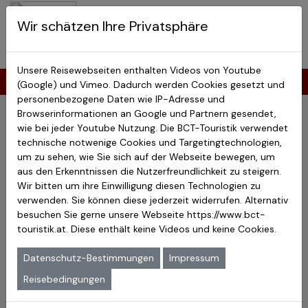
BCT-Touristik
Wir schätzen Ihre Privatsphäre
Menu
Costa Rica Reisen
Unsere Reisewebseiten enthalten Videos von Youtube
Costarica Katalogdownload
(Google) und Vimeo. Dadurch werden Cookies gesetzt und
personenbezogene Daten wie IP-Adresse und
Browserinformationen an Google und Partnern gesendet,
wie bei jeder Youtube Nutzung. Die BCT-Touristik verwendet
Durch Klick auf die Bilder können Sie sich hier die jeweiligen
technische notwenige Cookies und Targetingtechnologien,
Kataloge als PDF-Dokument herunterladen.
um zu sehen, wie Sie sich auf der Webseite bewegen, um
aus den Erkenntnissen die Nutzerfreundlichkeit zu steigern.
Mexiko Katalog
Wir bitten um ihre Einwilligung diesen Technologien zu
verwenden. Sie können diese jederzeit widerrufen. Alternativ
besuchen Sie gerne unsere Webseite
https://www.bct-
touristik.at
. Diese enthält keine Videos und keine Cookies.
Unser Mexiko-Katalog enthält die hier
dargestellten Reisen:
Datenschutz-Bestimmungen
Impressum
Auf den Spuren der Mayas – 18 Tage
Reisebedingungen
Mexiko Intensiv – 24 Tage
Auf den Spuren der Azteken – 18 Tage