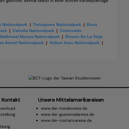
it geboten, einmal selbst in einer echten Kaffeeplantage
 Nationalpark
|
Tortuguero Nationalpark
|
Boca
park
|
Cahuita Nationalpark
|
Corcovado
Halbinsel Nicoya Nationalpark
|
Rincon De La Vieja
an Arenal Nationalpark
|
Vulkan Irazu Nationalpark
|
 Kontakt
Unsere Mittelamerikareisen
ownload
www.die-mexikoreise.de
stellung
www.die-guatemalareise.de
www.die-costaricareise.de
ldung