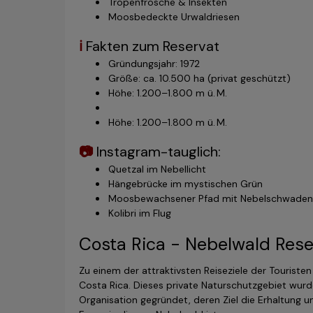
Tropenfrösche & Insekten
Moosbedeckte Urwaldriesen
ℹ️
Fakten zum Reservat
Gründungsjahr: 1972
Größe: ca. 10.500 ha (privat geschützt)
Höhe: 1.200–1.800 m ü. M.
Höhe: 1.200–1.800 m ü. M.
📷
Instagram-tauglich:
Quetzal im Nebellicht
Hängebrücke im mystischen Grün
Moosbewachsener Pfad mit Nebelschwaden
Kolibri im Flug
Costa Rica - Nebelwald Res
Zu einem der attraktivsten Reiseziele der Tourist
Costa Rica. Dieses private Naturschutzgebiet wurd
Organisation gegründet, deren Ziel die Erhaltung 