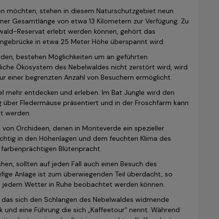
n möchten, stehen in diesem Naturschutzgebiet neun
iner Gesamtlänge von etwa 13 Kilometern zur Verfügung. Zu
lwald-Reservat erlebt werden können, gehört das
ängebrücke in etwa 25 Meter Höhe überspannt wird.
erden, bestehen Möglichkeiten um an geführten
iche Ökosystem des Nebelwaldes nicht zerstört wird, wird
r einer begrenzten Anzahl von Besuchern ermöglicht.
el mehr entdecken und erleben. Im Bat Jungle wird den
g über Fledermäuse präsentiert und in der Froschfarm kann
nt werden.
n von Orchideen, denen in Monteverde ein spezieller
ächtig in den Höhenlagen und dem feuchten Klima des
r farbenprächtigen Blütenpracht.
en, sollten auf jeden Fall auch einen Besuch des
ufige Anlage ist zum überwiegenden Teil überdacht, so
ei jedem Wetter in Ruhe beobachtet werden können.
n das sich den Schlangen des Nebelwaldes widmende
k und eine Führung die sich „Kaffeetour“ nennt. Während