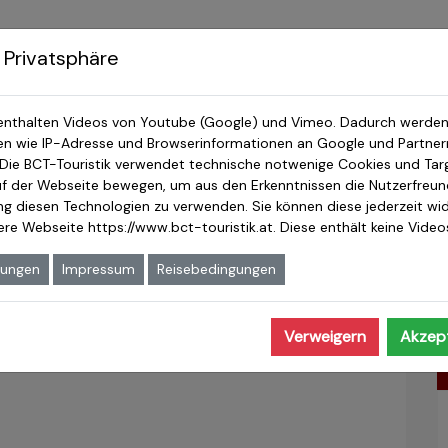
Rica Studienreisen
Mittelamerika Reisen
Privatreise
 Privatsphäre
enthalten Videos von Youtube (Google) und Vimeo. Dadurch werden
 wie IP-Adresse und Browserinformationen an Google und Partnern
 Die BCT-Touristik verwendet technische notwenige Cookies und Tar
auf der Webseite bewegen, um aus den Erkenntnissen die Nutzerfreundl
ung diesen Technologien zu verwenden. Sie können diese jederzeit wid
sere Webseite
https://www.bct-touristik.at
. Diese enthält keine Vide
mungen
Impressum
Reisebedingungen
Verweigern
Akzept