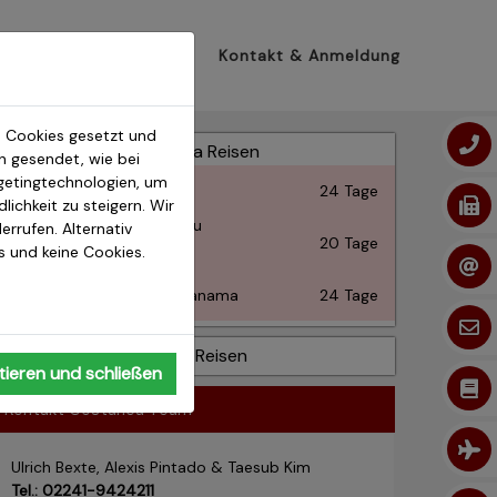
n
Infos
Katalog
Kontakt & Anmeldung
 Cookies gesetzt und
Costarica Reisen
 gesendet, wie bei
getingtechnologien, um
Costa Rica Intensiv1
24 Tage
ichkeit zu steigern. Wir
Auf den Spuren der Maleku
errufen. Alternativ
Costa Rica + Nicaragua
20 Tage
os und keine Cookies.
Mittelamerika Intensiv
Costa Rica + Nicaragu + Panama
24 Tage
Mexiko Reisen
ieren und schließen
Kontakt Costarica Team
Ulrich Bexte, Alexis Pintado & Taesub Kim
Tel.: 02241-9424211