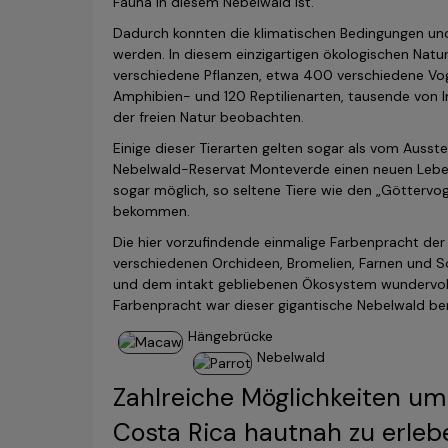
Fauna in diesem Nebelwald ist.
Dadurch konnten die klimatischen Bedingungen und 
werden. In diesem einzigartigen ökologischen Nat
verschiedene Pflanzen, etwa 400 verschiedene Vog
Amphibien- und 120 Reptilienarten, tausende von 
der freien Natur beobachten.
Einige dieser Tierarten gelten sogar als vom Aus
Nebelwald-Reservat Monteverde einen neuen Leben
sogar möglich, so seltene Tiere wie den „Göttervog
bekommen.
Die hier vorzufindende einmalige Farbenpracht der 
verschiedenen Orchideen, Bromelien, Farnen und Sc
und dem intakt gebliebenen Ökosystem wundervoll
Farbenpracht war dieser gigantische Nebelwald ber
Hängebrücke
Nebelwald
Zahlreiche Möglichkeiten um
Costa Rica hautnah zu erleb