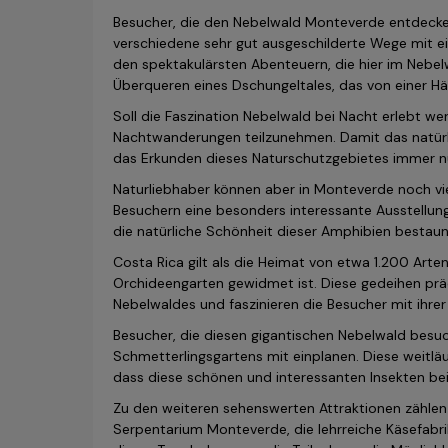
Besucher, die den Nebelwald Monteverde entdecke
verschiedene sehr gut ausgeschilderte Wege mit e
den spektakulärsten Abenteuern, die hier im Nebe
Überqueren eines Dschungeltales, das von einer H
Soll die Faszination Nebelwald bei Nacht erlebt w
Nachtwanderungen teilzunehmen. Damit das natürl
das Erkunden dieses Naturschutzgebietes immer nu
Naturliebhaber können aber in Monteverde noch vi
Besuchern eine besonders interessante Ausstellun
die natürliche Schönheit dieser Amphibien bestau
Costa Rica gilt als die Heimat von etwa 1.200 Arte
Orchideengarten gewidmet ist. Diese gedeihen pr
Nebelwaldes und faszinieren die Besucher mit ihre
Besucher, die diesen gigantischen Nebelwald besuch
Schmetterlingsgartens mit einplanen. Diese weitlä
dass diese schönen und interessanten Insekten b
Zu den weiteren sehenswerten Attraktionen zähle
Serpentarium Monteverde, die lehrreiche Käsefabri