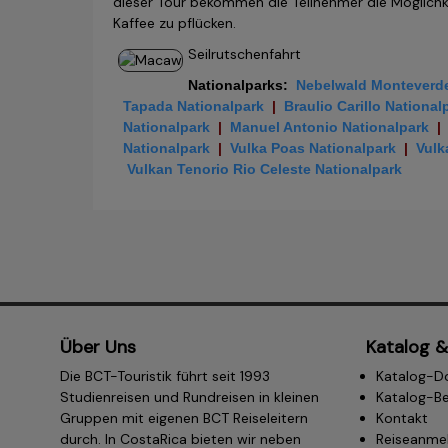
dieser Tour bekommen die Teilnehmer die Möglichke
Kaffee zu pflücken.
Seilrutschenfahrt
Nationalparks
:
Nebelwald Monteverde
Tapada Nationalpark
|
Braulio Carillo National
Nationalpark
|
Manuel Antonio Nationalpark
|
Nationalpark
|
Vulka Poas Nationalpark
|
Vulk
Vulkan Tenorio Rio Celeste Nationalpark
Über Uns
Katalog &
Die BCT-Touristik führt seit 1993
Katalog-D
Studienreisen und Rundreisen in kleinen
Katalog-Be
Gruppen mit eigenen BCT Reiseleitern
Kontakt
durch. In CostaRica bieten wir neben
Reiseanme